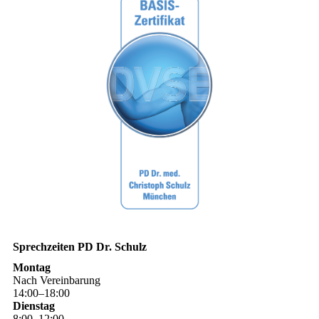
Sprechzeiten PD Dr. Schulz
Montag
Nach Vereinbarung
14
:
00
–
18
:
00
Dienstag
8
:
00
–
12
:
00