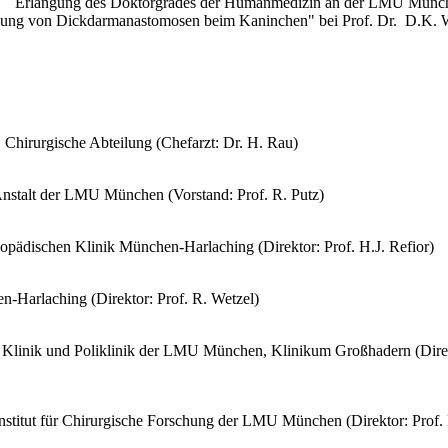
Erlangung des Doktorgrades der Humanmedizin an der LMU Münc
lung von Dickdarmanastomosen beim Kaninchen" bei Prof. Dr. D.K. W
 Chirurgische Abteilung (Chefarzt: Dr. H. Rau)
Anstalt der LMU München (Vorstand: Prof. R. Putz)
thopädischen Klinik München-Harlaching (Direktor: Prof. H.J. Refior)
n-Harlaching (Direktor: Prof. R. Wetzel)
n Klinik und Poliklinik der LMU München, Klinikum Großhadern (Direk
m Institut für Chirurgische Forschung der LMU München (Direktor: Prof.