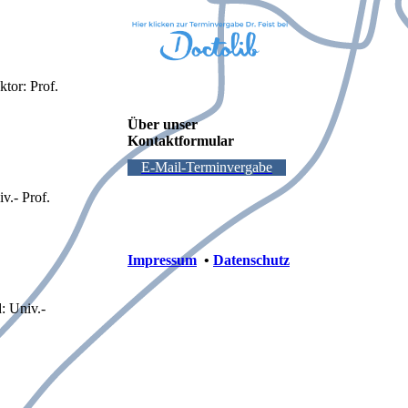
tor: Prof.
Über unser
Kontaktformular
E-Mail-Terminvergabe
v.- Prof.
Impressum
•
Datenschutz
: Univ.-