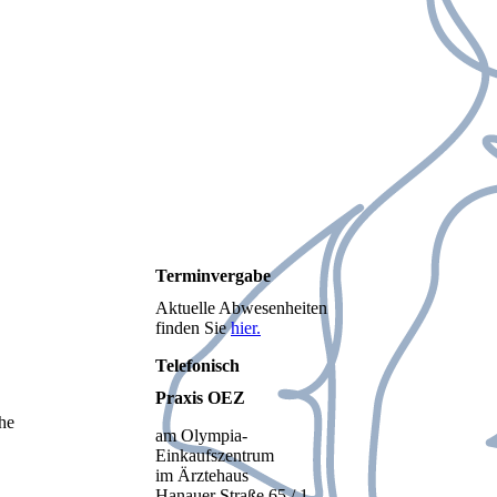
Terminvergabe
Aktuelle Abwesenheiten
finden Sie
hier.
Telefonisch
Praxis OEZ
he
am Olympia-
Einkaufszentrum
im Ärztehaus
Hanauer Straße 65 / 1.