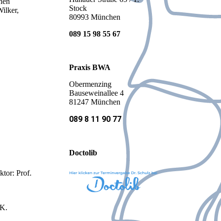
hen
Stock
ilker,
80993 München
089 15 98 55 67
Praxis BWA
Obermenzing
Bauseweinallee 4
81247 München
089 8 11 90 77
Doctolib
tor: Prof.
 K.